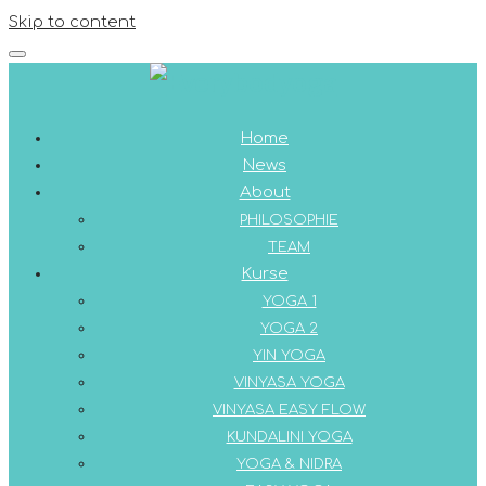
Skip to content
Home
News
About
PHILOSOPHIE
TEAM
Kurse
YOGA 1
YOGA 2
YIN YOGA
VINYASA YOGA
VINYASA EASY FLOW
KUNDALINI YOGA
YOGA & NIDRA