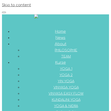
Skip to content
Home
News
About
PHILOSOPHIE
TEAM
Kurse
YOGA 1
YOGA 2
YIN YOGA
VINYASA YOGA
VINYASA EASY FLOW
KUNDALINI YOGA
YOGA & NIDRA