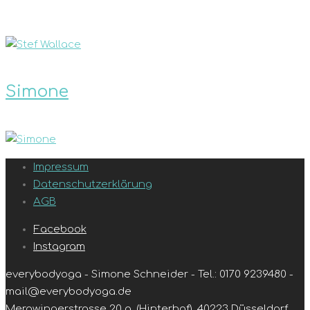
Simone
Impressum
Datenschutzerklärung
AGB
Facebook
Instagram
everybodyoga - Simone Schneider - Tel.: 0170 9239480 -
mail@everybodyoga.de
Merowingerstrasse 20 g, (Hinterhof), 40223 Düsseldorf