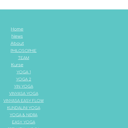
Home
News
About
PHILOSOPHIE
TEAM
Kurse
YOGA 1
YOGA 2
YIN YOGA
VINYASA YOGA
VINYASA EASY FLOW
KUNDALINI YOGA
YOGA & NIDRA
EASY YOGA