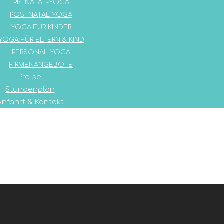
PRENATAL-YOGA
POSTNATAL YOGA
YOGA FÜR KINDER
YOGA FÜR ELTERN & KIND
PERSONAL YOGA
FIRMENANGEBOTE
Preise
Stundenplan
Anfahrt & Kontakt